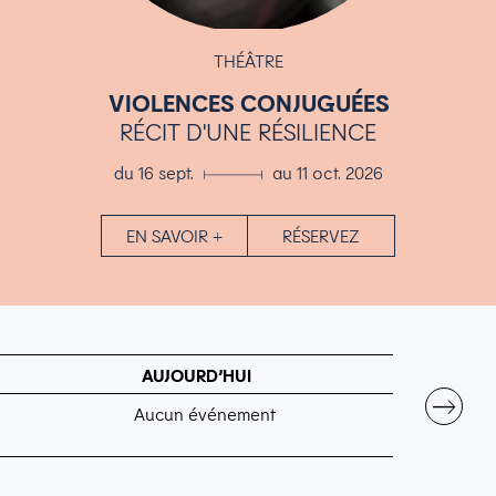
THÉÂTRE
H
ES CONJUGUÉES
TRAGI-COMÉD
UNE RÉSILIENCE
MÉLANCOLIQUE ET S
 ▄ au 11 oct. 2026
du 17 sept.
+
RÉSERVEZ
EN SAVOIR 
AUJOURD’HUI
→
Aucun événement