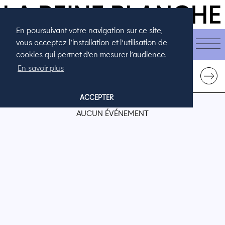
En poursuivant votre navigation sur ce site,
CALENDRIER
vous acceptez l’installation et l’utilisation de
cookies qui permet d'en mesurer l’audience.
En savoir plus
AOÛT 2026
←
→
ACCEPTER
AUCUN ÉVÉNEMENT