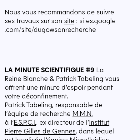
Nous vous recommandons de suivre
ses travaux sur son
site
: sites​.google​
.com/​s​i​t​e​/​d​u​g​o​w​s​o​n​r​e​c​h​erche
LA
MINUTE
SCIENTIFIQUE
#9
La
Reine Blanche & Patrick Tabeling vous
offrent une minute d’espoir pendant
votre déconfinement.
Patrick Tabeling, responsable de
l’équipe de recherche
M.M.N.
à l’
E.S.P.C.I.
, ex directeur de l’
Institut
Pierre Gilles de Gennes
, dans lequel
est localisée l’équipe
Microfluidics,