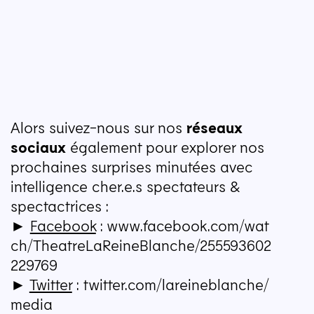
Alors suivez-nous sur nos
réseaux
sociaux
également pour explorer nos
prochaines surprises minutées avec
intelligence cher.e.s spectateurs &
spectactrices :
►
Facebook
: www​.face​book​.com/​w​a​t​
c​h​/​T​h​e​a​t​r​e​L​a​R​e​i​n​e​B​l​a​n​c​h​e​/​2​5​5​5​9​3​6​0​2​
2​29769
►
Twitter
: twit​ter​.com/​l​a​r​e​i​n​e​b​l​a​n​c​h​e​/​
media