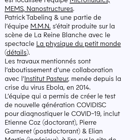
MEMS
, Nanostructures
.
Patrick Tabeling & une partie de
l’équipe
M.M.N.
s’était produite sur la
scène de La Reine Blanche avec le
spectacle
La physique du petit monde
(
détails
).
Les travaux mentionnés sont
l’aboutissement d’une collaboration
avec l’
Institut Pasteur
, menée depuis la
crise du virus Ebola, en 2014.
L’équipe qui a permis de créer le test
de nouvelle génération
COVIDISC
pour diagnostiquer le
COVID-19
, inclut
Etienne Coz (doctorant), Pierre
Garneret (postdoctorant) & Elian
Martin (ingénieur), à lire sur le site de