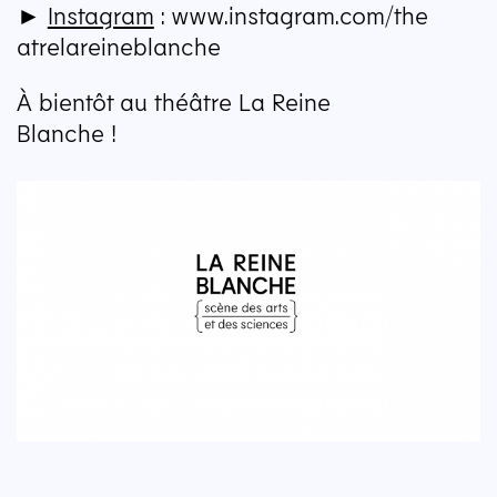
►
Instagram
: www​.insta​gram​.com/​t​h​e​
a​t​r​e​l​a​r​e​i​n​e​b​l​anche
À bientôt au théâtre La Reine
Blanche !