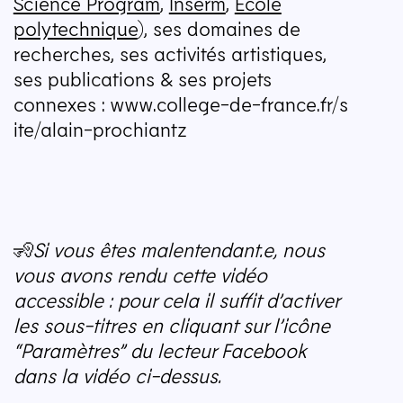
Science Program
,
Inserm
,
École
polytechnique
), ses domaines de
recherches, ses activités artistiques,
ses publications & ses projets
connexes : www​.col​lege​-de​-france​.fr/​s​
i​t​e​/​a​l​a​i​n​-​p​r​o​c​h​iantz
🧏
Si vous êtes malentendant.e, nous
vous avons rendu cette vidéo
accessible : pour cela il suffit d’activer
les sous-titres en cliquant sur l’icône
“
Paramètres” du lecteur Facebook
dans la vidéo ci-dessus.