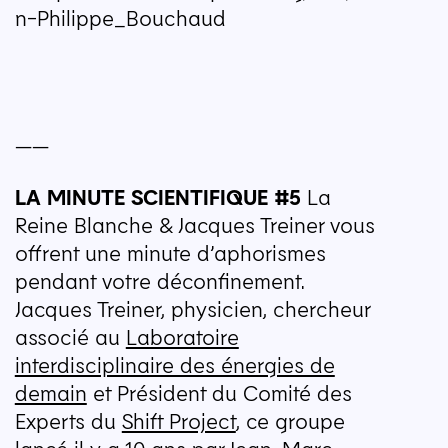
n​-​P​h​i​l​i​p​p​e​_​B​o​u​chaud
——
LA
MINUTE
SCIENTIFIQUE
#5
La
Reine Blanche & Jacques Treiner vous
offrent une minute d’aphorismes
pendant votre déconfinement.
Jacques Treiner, physicien, chercheur
associé au
Laboratoire
interdisciplinaire des énergies de
demain
et Président du Comité des
Experts du
Shift Project
, ce groupe
lancé il y a 10 ans par Jean-Marc