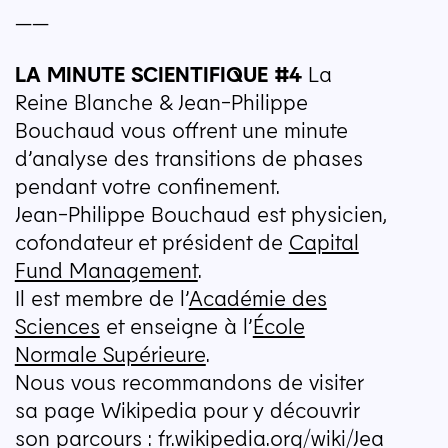
——
LA
MINUTE
SCIENTIFIQUE
#4
La
Reine Blanche & Jean-Philippe
Bouchaud vous offrent une minute
d’analyse des transitions de phases
pendant votre confinement.
Jean-Philippe Bouchaud est physicien,
cofondateur et président de
Capital
Fund Management
.
Il est membre de l’
Académie des
Sciences
et enseigne à l’
École
Normale Supérieure
.
Nous vous recommandons de visiter
sa page Wikipedia pour y découvrir
son parcours : fr​.wikipedia​.org/​w​i​k​i​/​J​e​a​