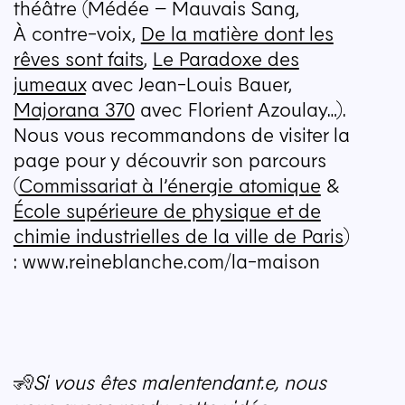
théâtre (Médée – Mauvais Sang,
À contre-voix,
De la matière dont les
rêves sont faits
,
Le Paradoxe des
jumeaux
avec Jean-Louis Bauer,
Majorana 370
avec Florient Azoulay…).
Nous vous recommandons de visiter la
page pour y découvrir son parcours
(
Commissariat à l’énergie atomique
&
École supérieure de physique et de
chimie industrielles de la ville de Paris
)
: www​.reineblanche​.com/​l​a​-​m​aison
🧏
Si vous êtes malentendant.e, nous