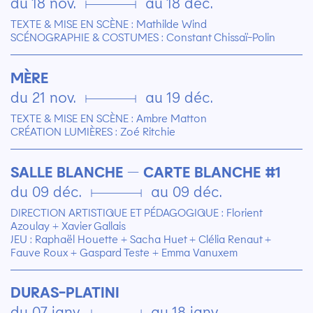
du 18 nov. ▄ au 18 déc.
TEXTE & MISE EN SCÈNE : Mathilde Wind
SCÉNOGRAPHIE & COSTUMES : Constant Chissaï-Polin
MÈRE
du 21 nov. ▄ au 19 déc.
TEXTE & MISE EN SCÈNE : Ambre Matton
CRÉATION LUMIÈRES : Zoé Ritchie
SALLE BLANCHE — CARTE BLANCHE #1
du 09 déc. ▄ au 09 déc.
DIRECTION ARTISTIQUE ET PÉDAGOGIQUE : Florient
Azoulay + Xavier Gallais
JEU : Raphaël Houette + Sacha Huet + Clélia Renaut +
Fauve Roux + Gaspard Teste + Emma Vanuxem
DURAS-PLATINI
du 07 janv. ▄ au 18 janv.