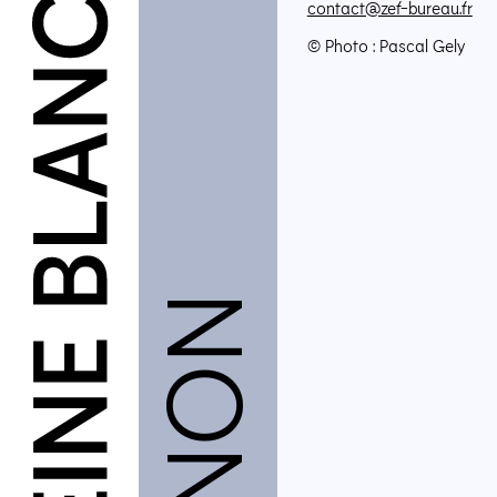
contact@​zef-​bureau.​fr
© Photo : Pascal Gely