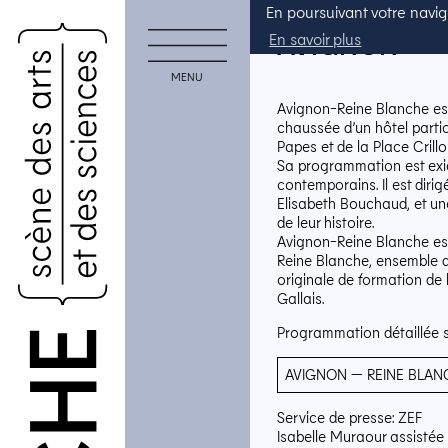
En poursuivant votre naviga
AVIGNON
En savoir plus
QUE
IQUE
MENU
 !
Avignon-Reine Blanche est
chaussée d’un hôtel partic
Papes et de la Place Crillon
Sa programmation est exige
contemporains. Il est diri
Elisabeth Bouchaud, et une
de leur histoire.
Avignon-Reine Blanche est
Reine Blanche, ensemble q
originale de formation de l
Gallais.
Programmation détaillée s
AVIGNON — REINE BLAN
Service de presse:
ZEF
Isabelle Muraour assistée d