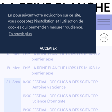
En poursuivant votre navigation sur ce site,
CALENDRIER
vous acceptez l’installation et l’utilisation de
cookies qui permet d'en mesurer l’audience.
En savoir plus
SEPTEMBRE 2024
←
→
ACCEPTER
17
Mar.
19:15
LA REINE BLANCHE HORS LES MURS: Le
premier sexe
18
Mer.
19:15
LA REINE BLANCHE HORS LES MURS: Le
premier sexe
21
Sam.
14:00
FESTIVAL DES CLICS & DES SCIENCES:
Antoine vs Science
16:00
FESTIVAL DES CLICS & DES SCIENCES:
Science Étonnante
18:00
FESTIVAL DES CLICS & DES SCIENCES: