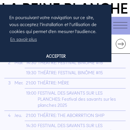
En poursuivant votre navigation sur ce site,
CALENDRIER
vous acceptez l’installation et l’utilisation de
cookies qui permet d'en mesurer l’audience.
En savoir plus
DÉCEMBRE 2025
←
→
ACCEPTER
2
Mar.
14:30
THÉÂTRE: FESTIVAL BINÔME #15
19:30
THÉÂTRE: FESTIVAL BINÔME #15
3
Mer.
21:00
THÉÂTRE: MÈRE
19:00
FESTIVAL DES SAVANTS SUR LES
PLANCHES: Festival des savants sur les
planches 2025
4
Jeu.
21:00
THÉÂTRE: THE ABORRRTION SHIP
14:30
FESTIVAL DES SAVANTS SUR LES