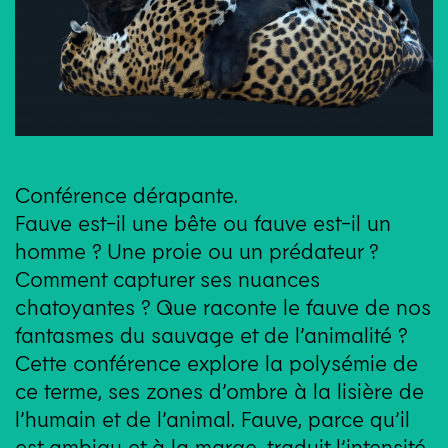
Conférence dérapante.
Fauve est-il une bête ou fauve est-il un
homme ? Une proie ou un prédateur ?
Comment capturer ses nuances
chatoyantes ? Que raconte le fauve de nos
fantasmes du sauvage et de l’animalité ?
Cette conférence explore la polysémie de
ce terme, ses zones d’ombre à la lisière de
l’humain et de l’animal. Fauve, parce qu’il
est ambigu et à la marge, traduit l’intensité