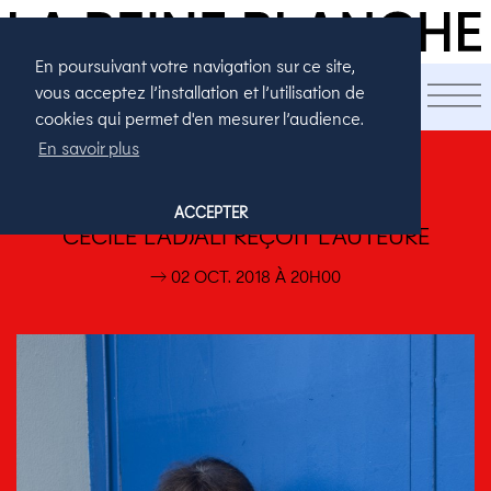
En poursuivant votre navigation sur ce site,
LA SAISON
vous acceptez l’installation et l’utilisation de
cookies qui permet d'en mesurer l’audience.
En savoir plus
EN CHAIR ET EN TEXTES
NANCY HUSTON
ACCEPTER
CÉCILE LADJALI REÇOIT L’AUTEURE
→ 02 OCT. 2018 À 20H00