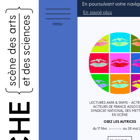
En poursuivant votre navigat
En savoir plus
Trier par →
TOUS
THÉÂTRE
QUE
IQUE
MENU
 !
LECTURES AAFA & SNMS - ACTR
ACTEURS DE FRANCE ASSOCI
SYNDICAT NATIONAL DES MET
EN SCÈNE
OSEZ LES AUTRICES
du 17 févr. ▄ au 26 mai 