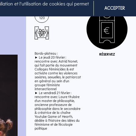
lation et l’utilisation de cookies qui permet
ACCEPTER
Durée
1:20
Bords-plateau :
RÉSERVEZ
► Le jeudi 20 février :
rencontre avec Astrid Nonet,
qui fait partie du mouvement
Collages Féminicides & est
activiste contre les violences
sexistes, sexuelles, le patriarcat
en général au sein d’un
groupe féministe
intersectionnel
► Le vendredi 21 février :
rencontre avec Laure titulaire
d’un master de philosophie,
ancienne professeure de
philosophie dans le secondaire
& créatrice de la chaîne
Youtube Game of Hearth,
dédiée à l’histoire des idées du
féminisme et de l’écologie
politique