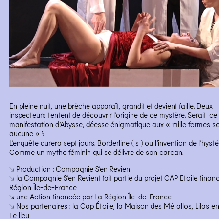
En pleine nuit, une brèche apparaît, grandit et devient faille. Deux
inspecteurs tentent de découvrir l’origine de ce mystère. Serait-ce
manifestation d’Abysse, déesse énigmatique aux « mille formes s
aucune » ?
L’enquête durera sept jours. Borderline ( s ) ou l’invention de l’hystér
Comme un mythe féminin qui se délivre de son carcan.
↘ Production : Compagnie S’en Revient
↘ la Compagnie S’en Revient fait partie du projet
CAP
Etoile finan
Région Île-de-France
↘ une Action financée par La Région Île-de-France
↘ Nos partenaires : la Cap Étoile, la Maison des Métallos, Lilas e
Le lieu