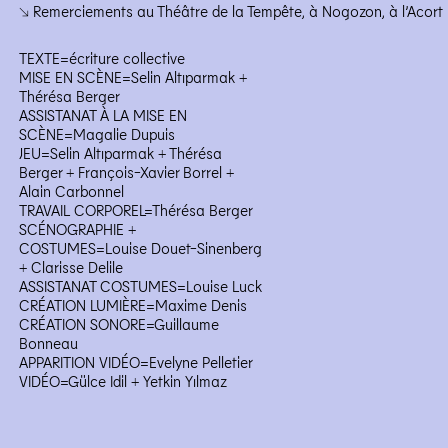
↘ Remerciements au Théâtre de la Tempête, à Nogozon, à l’Acort
TEXTE=écriture collective
MISE EN SCÈNE=Selin Altıparmak +
Thérésa Berger
ASSISTANAT À LA MISE EN
SCÈNE=Magalie Dupuis
JEU=Selin Altıparmak + Thérésa
Berger + François-Xavier Borrel +
Alain Carbonnel
TRAVAIL CORPOREL=Thérésa Berger
SCÉNOGRAPHIE +
COSTUMES=Louise Douet-Sinenberg
+ Clarisse Delile
ASSISTANAT COSTUMES=Louise Luck
CRÉATION LUMIÈRE=Maxime Denis
CRÉATION SONORE=Guillaume
Bonneau
APPARITION VIDÉO=Evelyne Pelletier
VIDÉO=Gülce Idil + Yetkin Yılmaz