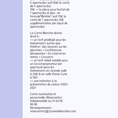
5 spectacles (soit 60€ la carte
de 5 spectacles)
10€ → la place pour l’achat de
7 spectacles et plus : en
formule​“Illimitée” (soit 70€ la
carte de 7 spectacles, 10€
supplémentaires par ajout de
spectacles)
La Carte Blanche donne
droit à :
→ un tarif privilégié pour les
événements autres que
théâtre : Des Savants sur les
planches + Conférences
dérapantes + En chair et en
textes + Concerts
→ un tarif réduit valable pour
un accompagnateur par
spectacle (pour les
événements en Grande salle
à 20€ & en salle Marie Curie
à 15€)
→ une invitation à la
présentation de saison 2020–
2021
Carte nominative et
personnelle /​Réservation
indispensable au 01 40 05
06 96
Renseignements :
reservation[@]scenesblanches.com