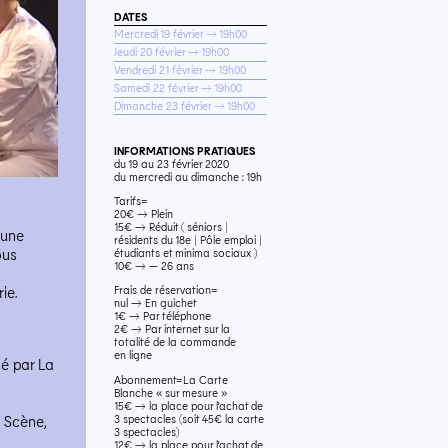
DATES
Mercredi 19 février → 19h00
Jeudi 20 février → 19h00
Vendredi 21 février → 19h00
Samedi 22 février → 19h00
Dimanche 23 février → 19h00
INFORMATIONS PRATIQUES
du 19 au 23 février 2020
du mercredi au dimanche : 19h
Tarifs=
20€ → Plein
15€ → Réduit ( séniors |
 une
résidents du 18e | Pôle emploi |
ous
étudiants et minima sociaux )
10€ → — 26 ans
ie.
Frais de réservation=
nul → En guichet
1€ → Par téléphone
2€ → Par internet sur la
totalité de la commande
en ligne
cé par La
Abonnement=La Carte
Blanche « sur mesure »
15€ → la place pour l’achat de
3 spectacles (soit 45€ la carte
n Scène,
3 spectacles)
12€ → la place pour l’achat de