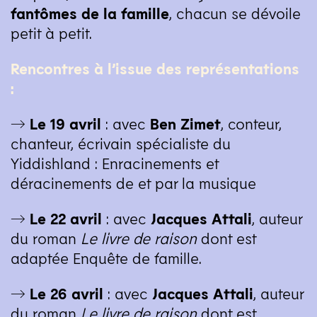
fantômes de la famille
, chacun se dévoile
petit à petit.
Rencontres à l’issue des représentations
:
→ Le 19 avril
: avec
Ben Zimet
, conteur,
chanteur, écrivain spécialiste du
Yiddishland : Enracinements et
déracinements de et par la musique
→ Le 22 avril
: avec
Jacques Attali
, auteur
du roman
Le livre de raison
dont est
adaptée Enquête de famille.
→ Le 26 avril
: avec
Jacques Attali
, auteur
du roman
Le livre de raison
dont est