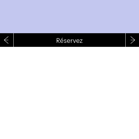
RÉSERVEZ
RECEVOIR LA NEWSLETTER
Fb
Tw
Ig
Vim
In
UN SITE DU GROUPE SCÈNES BLANCHES