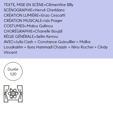
TEXTE, MISE EN SCÈNE=Clémentine Billy
SCÉNOGRAPHIE=Hervé Cherblanc
CRÉATION LUMIÈRE=Enzo Cescatti
CRÉATION MUSICALE=Isis Prager
COSTUMES=Malou Galinou
CHORÉGRAPHIE=Chanelle Boujdi
RÉGIE GÉNÉRALE=Selim Kerrou
AVEC=Julia Cash + Constance Guiouillier + Maïka
Louakairim + Ilyes Hammadi Chassin + Nino Rocher + Cindy
Vincent
Durée
1:20