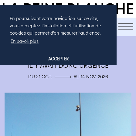
En poursuivant votre navigation sur ce site,
LA SAISON
vous acceptez l’installation et l’utilisation de
cookies qui permet d'en mesurer l’audience.
En savoir plus
THÉÂTRE
LA PERMANENCE DES RÊVES
ACCEPTER
IL
Y
AVAIT
DONC
URGENCE
DU 21 OCT. ▄ AU 14 NOV. 2026