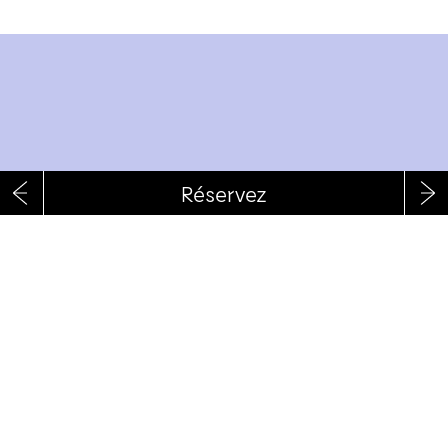
RÉSERVEZ
RECEVOIR LA NEWSLETTER
Fb
Tw
Ig
Vim
In