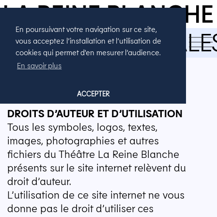
En poursuivant votre navigation sur ce site,
MENTIONS LÉGALE
vous acceptez l’installation et l’utilisation de
cookies qui permet d'en mesurer l’audience.
En savoir plus
MENTIONS LÉGALES
ACCEPTER
DROITS
D’
AUTEUR
ET
D’
UTILISATION
Tous les symboles, logos, textes,
images, photographies et autres
fichiers du Théâtre La Reine Blanche
présents sur le site internet relèvent du
droit d’auteur.
L’utilisation de ce site internet ne vous
donne pas le droit d’utiliser ces