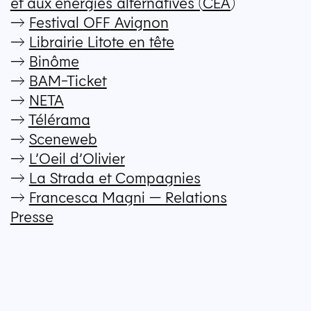
et aux énergies alternatives (
CEA
)
→
Festival
OFF
Avignon
→
Librairie Litote en tête
→
Binôme
→
BAM-Ticket
→
NETA
→
Télérama
→
Sceneweb
→
L’Oeil d’Olivier
→
La Strada et Compagnies
→
Francesca Magni — Relations
Presse