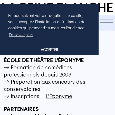
En poursuivant votre navigation sur ce site,
PARTENAIRES
vous acceptez l’installation et l’utilisation de
cookies qui permet d'en mesurer l’audience.
En savoir plus
PARTENAIRES
ACCEPTER
ÉCOLE
DE
THÉÂTRE
L’
ÉPONYME
→ Formation de comédiens
professionnels depuis 2003
→ Préparation aux concours des
conservatoires
→ Inscriptions =
L’Éponyme
PARTENAIRES