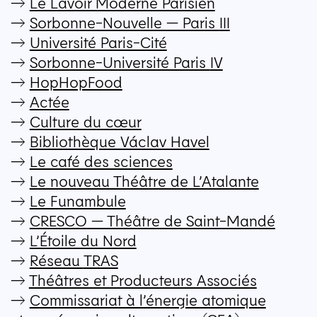
→
Le Lavoir Moderne Parisien
→
Sorbonne-Nouvelle — Paris
III
→
Université Paris-Cité
→
Sorbonne-Université Paris
IV
→
HopHopFood
→
Actée
→
Culture du cœur
→
Bibliothèque Václav Havel
→
Le café des sciences
→
Le nouveau Théâtre de L’Atalante
→
Le Funambule
→
CRESCO
— Théâtre de Saint-Mandé
→
L’Étoile du Nord
→
Réseau
TRAS
→
Théâtres et Producteurs Associés
→
Commissariat à l’énergie atomique