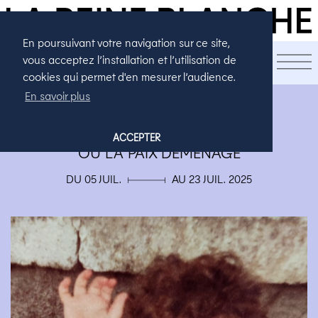
En poursuivant votre navigation sur ce site,
LA SAISON
vous acceptez l’installation et l’utilisation de
cookies qui permet d'en mesurer l’audience.
En savoir plus
AVIGNON
LES PAILLETTES DE LEUR VIE
ACCEPTER
OU LA PAIX DÉMÉNAGE
DU 05 JUIL. ▄ AU 23 JUIL. 2025