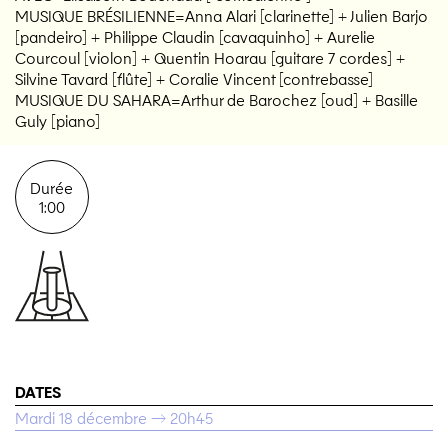
MUSIQUE BRÉSILIENNE=Anna Alari [clarinette] + Julien Barjo
[pandeiro] + Philippe Claudin [cavaquinho] + Aurelie
Courcoul [violon] + Quentin Hoarau [guitare 7 cordes] +
Silvine Tavard [flûte] + Coralie Vincent [contrebasse]
MUSIQUE DU SAHARA=Arthur de Barochez [oud] + Basille
Guly [piano]
Durée
1:00
DATES
Mardi 18 décembre → 20h45