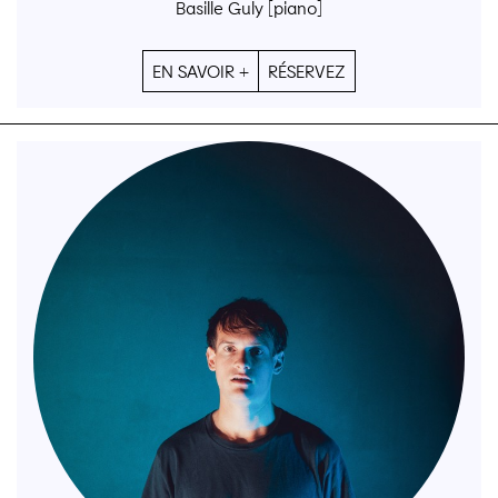
Basille Guly [piano]
EN SAVOIR +
RÉSERVEZ